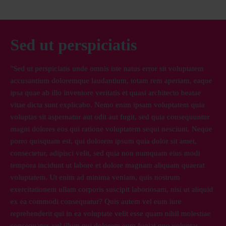
Sed ut perspiciatis
"Sed ut perspiciatis unde omnis iste natus error sit voluptatem
accusantium doloremque laudantium, totam rem aperiam, eaque
ipsa quae ab illo inventore veritatis et quasi architecto beatae
vitae dicta sunt explicabo. Nemo enim ipsam voluptatem quia
voluptas sit aspernatur aut odit aut fugit, sed quia consequuntur
magni dolores eos qui ratione voluptatem sequi nesciunt. Neque
porro quisquam est, qui dolorem ipsum quia dolor sit amet,
consectetur, adipisci velit, sed quia non numquam eius modi
tempora incidunt ut labore et dolore magnam aliquam quaerat
voluptatem. Ut enim ad minima veniam, quis nostrum
exercitationem ullam corporis suscipit laboriosam, nisi ut aliquid
ex ea commodi consequatur? Quis autem vel eum iure
reprehenderit qui in ea voluptate velit esse quam nihil molestiae
consequatur, vel illum qui dolorem eum fugiat quo voluptas